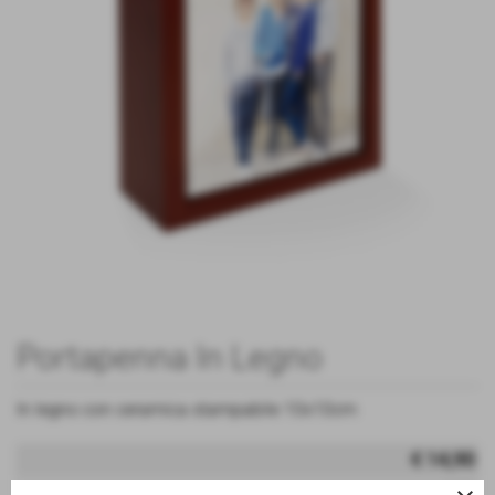
Portapenna In Legno
In legno con ceramica stampabile 10x10cm
€ 14,90
iva inc.