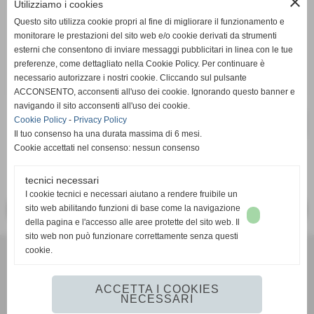
close
Utilizziamo i cookies
Questo sito utilizza cookie propri al fine di migliorare il funzionamento e
remove_circle
add_circle
q.tà
monitorare le prestazioni del sito web e/o cookie derivati da strumenti
esterni che consentono di inviare messaggi pubblicitari in linea con le tue
PoLeg
preferenze, come dettagliato nella Cookie Policy. Per continuare è
necessario autorizzare i nostri cookie. Cliccando sul pulsante
ACCONSENTO, acconsenti all'uso dei cookie. Ignorando questo banner e
navigando il sito acconsenti all'uso dei cookie.
Cookie Policy
-
Privacy Policy
star_border
favorite_border
Il tuo consenso ha una durata massima di 6 mesi.
Cookie accettati nel consenso: nessun consenso
tecnici necessari
I cookie tecnici e necessari aiutano a rendere fruibile un
sito web abilitando funzioni di base come la navigazione
<< PRECEDENTE
SUCCESSIVO >>
della pagina e l'accesso alle aree protette del sito web. Il
sito web non può funzionare correttamente senza questi
Foto Pieffe di Toni Elia
- Corso Europa, 19 - cap 17025, Loano (Sv)
cookie.
Tel. 019.67.29.29 - info@fotopieffe.it
Privacy policy
-
Cookie policy
ACCETTA I COOKIES
NECESSARI
Realizzazione siti web www.sitoper.it