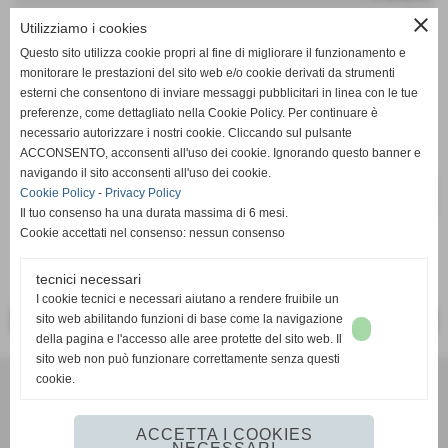
iva inc.
close
Utilizziamo i cookies
Questo sito utilizza cookie propri al fine di migliorare il funzionamento e
remove_circle
add_circle
q.tà
monitorare le prestazioni del sito web e/o cookie derivati da strumenti
esterni che consentono di inviare messaggi pubblicitari in linea con le tue
impcusfedi
preferenze, come dettagliato nella Cookie Policy. Per continuare è
necessario autorizzare i nostri cookie. Cliccando sul pulsante
ACCONSENTO, acconsenti all'uso dei cookie. Ignorando questo banner e
navigando il sito acconsenti all'uso dei cookie.
Cookie Policy
-
Privacy Policy
star_border
favorite_border
Il tuo consenso ha una durata massima di 6 mesi.
Cookie accettati nel consenso: nessun consenso
tecnici necessari
I cookie tecnici e necessari aiutano a rendere fruibile un
sito web abilitando funzioni di base come la navigazione
<< PRECEDENTE
SUCCESSIVO >>
della pagina e l'accesso alle aree protette del sito web. Il
sito web non può funzionare correttamente senza questi
Foto Pieffe di Toni Elia
- Corso Europa, 19 - cap 17025, Loano (Sv)
cookie.
Tel. 019.67.29.29 - info@fotopieffe.it
Privacy policy
-
Cookie policy
ACCETTA I COOKIES