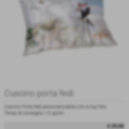
Cuscino porta fedi
Cuscino Porta fedi personalizzabile con la tua foto
Tempi di consegna 1/2 giorni
€ 29,90