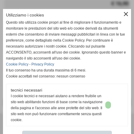
€ 16,90
iva inc.
close
Utilizziamo i cookies
Questo sito utilizza cookie propri al fine di migliorare il funzionamento e
remove_circle
add_circle
q.tà
monitorare le prestazioni del sito web e/o cookie derivati da strumenti
esterni che consentono di inviare messaggi pubblicitari in linea con le tue
GDXmas
preferenze, come dettagliato nella Cookie Policy. Per continuare è
necessario autorizzare i nostri cookie. Cliccando sul pulsante
ACCONSENTO, acconsenti all'uso dei cookie. Ignorando questo banner e
navigando il sito acconsenti all'uso dei cookie.
Cookie Policy
-
Privacy Policy
star_border
favorite_border
Il tuo consenso ha una durata massima di 6 mesi.
Cookie accettati nel consenso: nessun consenso
tecnici necessari
I cookie tecnici e necessari aiutano a rendere fruibile un
sito web abilitando funzioni di base come la navigazione
<< PRECEDENTE
SUCCESSIVO >>
della pagina e l'accesso alle aree protette del sito web. Il
sito web non può funzionare correttamente senza questi
Foto Pieffe di Toni Elia
- Corso Europa, 19 - cap 17025, Loano (Sv)
cookie.
Tel. 019.67.29.29 - info@fotopieffe.it
Privacy policy
-
Cookie policy