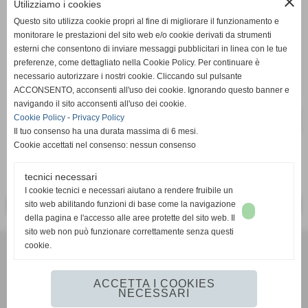
close
Utilizziamo i cookies
Questo sito utilizza cookie propri al fine di migliorare il funzionamento e
remove_circle
add_circle
q.tà
monitorare le prestazioni del sito web e/o cookie derivati da strumenti
esterni che consentono di inviare messaggi pubblicitari in linea con le tue
PanClasse
preferenze, come dettagliato nella Cookie Policy. Per continuare è
necessario autorizzare i nostri cookie. Cliccando sul pulsante
ACCONSENTO, acconsenti all'uso dei cookie. Ignorando questo banner e
navigando il sito acconsenti all'uso dei cookie.
Cookie Policy
-
Privacy Policy
star_border
favorite_border
Il tuo consenso ha una durata massima di 6 mesi.
Cookie accettati nel consenso: nessun consenso
tecnici necessari
I cookie tecnici e necessari aiutano a rendere fruibile un
sito web abilitando funzioni di base come la navigazione
<< PRECEDENTE
SUCCESSIVO >>
della pagina e l'accesso alle aree protette del sito web. Il
sito web non può funzionare correttamente senza questi
Foto Pieffe di Toni Elia
- Corso Europa, 19 - cap 17025, Loano (Sv)
cookie.
Tel. 019.67.29.29 - info@fotopieffe.it
Privacy policy
-
Cookie policy
ACCETTA I COOKIES
NECESSARI
Realizzazione siti web www.sitoper.it