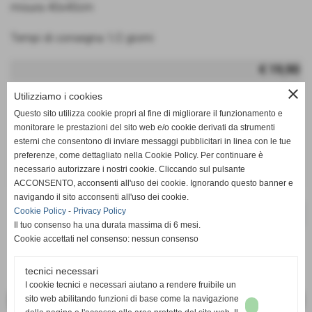
misura 40x40cm
Tempi di consegna 1/2 giorni
€ 19,90
iva inc.
close
Utilizziamo i cookies
Questo sito utilizza cookie propri al fine di migliorare il funzionamento e
remove_circle
add_circle
q.tà
monitorare le prestazioni del sito web e/o cookie derivati da strumenti
esterni che consentono di inviare messaggi pubblicitari in linea con le tue
Cuscino natale
preferenze, come dettagliato nella Cookie Policy. Per continuare è
necessario autorizzare i nostri cookie. Cliccando sul pulsante
ACCONSENTO, acconsenti all'uso dei cookie. Ignorando questo banner e
navigando il sito acconsenti all'uso dei cookie.
Cookie Policy
-
Privacy Policy
star_border
favorite_border
Il tuo consenso ha una durata massima di 6 mesi.
Cookie accettati nel consenso: nessun consenso
tecnici necessari
I cookie tecnici e necessari aiutano a rendere fruibile un
sito web abilitando funzioni di base come la navigazione
<< PRECEDENTE
SUCCESSIVO >>